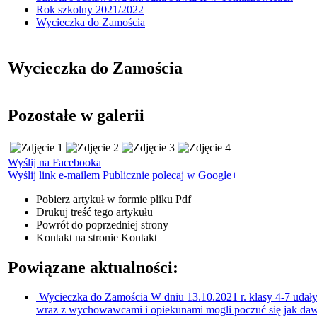
Rok szkolny 2021/2022
Wycieczka do Zamościa
Wycieczka do Zamościa
Pozostałe w galerii
Wyślij na Facebooka
Wyślij link e-mailem
Publicznie polecaj w Google+
Pobierz artykuł w formie pliku
Pdf
Drukuj
treść tego artykułu
Powrót
do poprzedniej strony
Kontakt
na stronie Kontakt
Powiązane aktualności:
Wycieczka do Zamościa
W dniu 13.10.2021 r. klasy 4-7 udały
wraz z wychowawcami i opiekunami mogli poczuć się jak daw