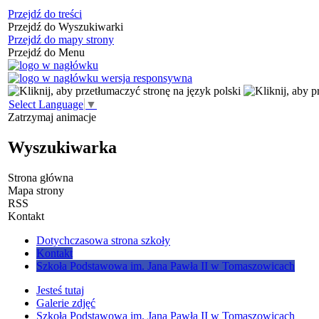
Przejdź do treści
Przejdź do Wyszukiwarki
Przejdź do mapy strony
Przejdź do Menu
Select Language
▼
Zatrzymaj animacje
Wyszukiwarka
Strona główna
Mapa strony
RSS
Kontakt
Dotychczasowa strona szkoły
Kontakt
Szkoła Podstawowa im. Jana Pawła II w Tomaszowicach
Jesteś tutaj
Galerie zdjęć
Szkoła Podstawowa im. Jana Pawła II w Tomaszowicach