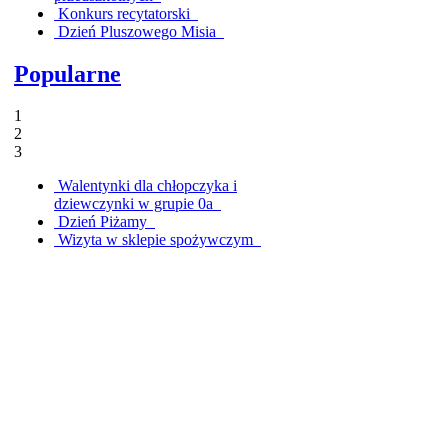
Konkurs recytatorski
Dzień Pluszowego Misia
Popularne
1
2
3
Walentynki dla chłopczyka i
dziewczynki w grupie 0a
Dzień Piżamy
Wizyta w sklepie spożywczym