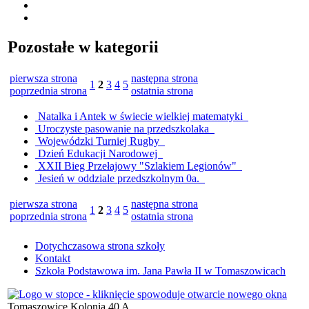
Pozostałe w kategorii
pierwsza strona
następna strona
1
2
3
4
5
poprzednia strona
ostatnia strona
Natalka i Antek w świecie wielkiej matematyki
Uroczyste pasowanie na przedszkolaka
Wojewódzki Turniej Rugby
Dzień Edukacji Narodowej
XXII Bieg Przełajowy "Szlakiem Legionów"
Jesień w oddziale przedszkolnym 0a.
pierwsza strona
następna strona
1
2
3
4
5
poprzednia strona
ostatnia strona
Dotychczasowa strona szkoły
Kontakt
Szkoła Podstawowa im. Jana Pawła II w Tomaszowicach
Tomaszowice Kolonia 40 A,