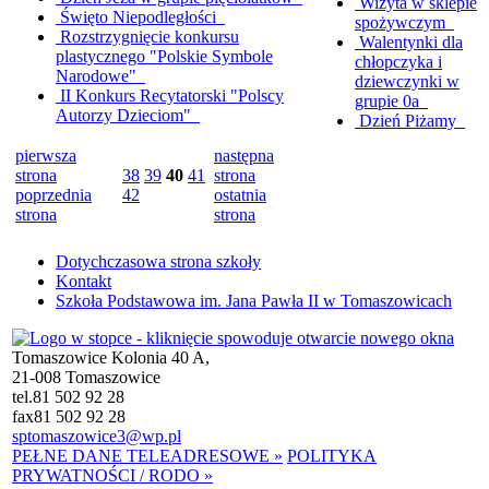
Wizyta w sklepie
Święto Niepodległości
spożywczym
Rozstrzygnięcie konkursu
Walentynki dla
plastycznego "Polskie Symbole
chłopczyka i
Narodowe"
dziewczynki w
II Konkurs Recytatorski "Polscy
grupie 0a
Autorzy Dzieciom"
Dzień Piżamy
pierwsza
następna
strona
38
39
40
41
strona
poprzednia
42
ostatnia
strona
strona
Dotychczasowa strona szkoły
Kontakt
Szkoła Podstawowa im. Jana Pawła II w Tomaszowicach
Tomaszowice Kolonia 40 A,
21-008 Tomaszowice
tel.
81 502 92 28
fax
81 502 92 28
sptomaszowice3@wp.pl
PEŁNE DANE TELEADRESOWE »
POLITYKA
PRYWATNOŚCI / RODO »