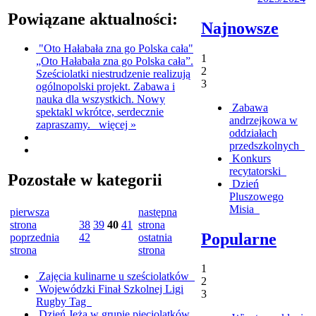
Powiązane aktualności:
Najnowsze
"Oto Hałabała zna go Polska cała"
1
„Oto Hałabała zna go Polska cała”.
2
Sześciolatki niestrudzenie realizują
3
ogólnopolski projekt. Zabawa i
nauka dla wszystkich. Nowy
Zabawa
spektakl wkrótce, serdecznie
andrzejkowa w
zapraszamy.
więcej »
oddziałach
przedszkolnych
Konkurs
recytatorski
Pozostałe w kategorii
Dzień
Pluszowego
Misia
pierwsza
następna
strona
38
39
40
41
strona
Popularne
poprzednia
42
ostatnia
strona
strona
1
Zajęcia kulinarne u sześciolatków
2
Wojewódzki Finał Szkolnej Ligi
3
Rugby Tag
Dzień Jeża w grupie pięciolatków