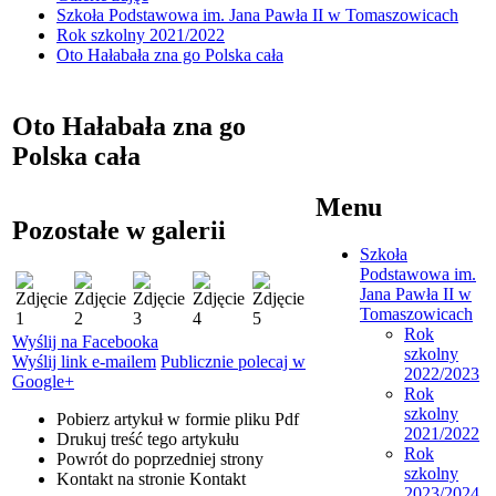
Szkoła Podstawowa im. Jana Pawła II w Tomaszowicach
Rok szkolny 2021/2022
Oto Hałabała zna go Polska cała
Oto Hałabała zna go
Polska cała
Menu
Pozostałe w galerii
Szkoła
Podstawowa im.
Jana Pawła II w
Tomaszowicach
Rok
Wyślij na Facebooka
szkolny
Wyślij link e-mailem
Publicznie polecaj w
2022/2023
Google+
Rok
szkolny
Pobierz artykuł w formie pliku
Pdf
2021/2022
Drukuj
treść tego artykułu
Rok
Powrót
do poprzedniej strony
szkolny
Kontakt
na stronie Kontakt
2023/2024