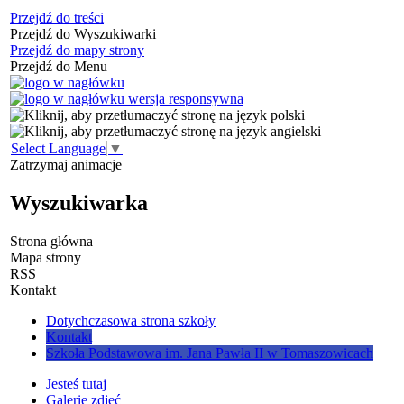
Przejdź do treści
Przejdź do Wyszukiwarki
Przejdź do mapy strony
Przejdź do Menu
Select Language
▼
Zatrzymaj animacje
Wyszukiwarka
Strona główna
Mapa strony
RSS
Kontakt
Dotychczasowa strona szkoły
Kontakt
Szkoła Podstawowa im. Jana Pawła II w Tomaszowicach
Jesteś tutaj
Galerie zdjęć