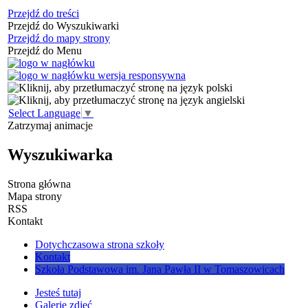
Przejdź do treści
Przejdź do Wyszukiwarki
Przejdź do mapy strony
Przejdź do Menu
Select Language
▼
Zatrzymaj animacje
Wyszukiwarka
Strona główna
Mapa strony
RSS
Kontakt
Dotychczasowa strona szkoły
Kontakt
Szkoła Podstawowa im. Jana Pawła II w Tomaszowicach
Jesteś tutaj
Galerie zdjęć