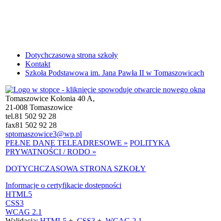
Dotychczasowa strona szkoły
Kontakt
Szkoła Podstawowa im. Jana Pawła II w Tomaszowicach
Tomaszowice Kolonia 40 A,
21-008 Tomaszowice
tel.
81 502 92 28
fax
81 502 92 28
sptomaszowice3@wp.pl
PEŁNE DANE TELEADRESOWE »
POLITYKA
PRYWATNOŚCI / RODO »
DOTYCHCZASOWA STRONA SZKOŁY
Informacje o certyfikacie dostępności
HTML5
CSS3
WCAG 2.1
Walidacja:
HTML5
+
CSS3
+
WCAG 2.1