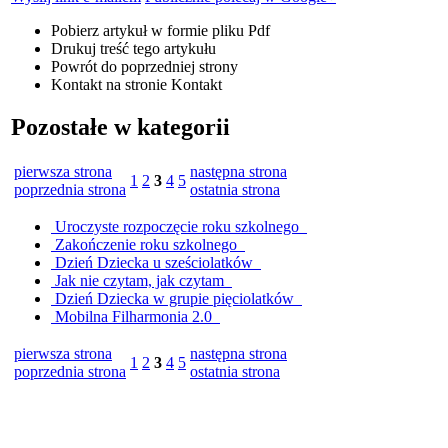
Pobierz artykuł w formie pliku
Pdf
Drukuj
treść tego artykułu
Powrót
do poprzedniej strony
Kontakt
na stronie Kontakt
Pozostałe w kategorii
pierwsza strona
następna strona
1
2
3
4
5
poprzednia strona
ostatnia strona
Uroczyste rozpoczęcie roku szkolnego
Zakończenie roku szkolnego
Dzień Dziecka u sześciolatków
Jak nie czytam, jak czytam
Dzień Dziecka w grupie pięciolatków
Mobilna Filharmonia 2.0
pierwsza strona
następna strona
1
2
3
4
5
poprzednia strona
ostatnia strona