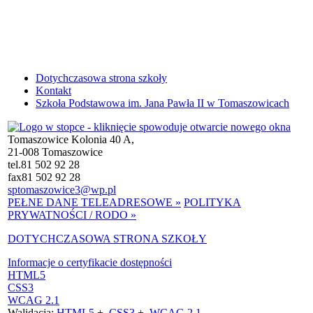
Dotychczasowa strona szkoły
Kontakt
Szkoła Podstawowa im. Jana Pawła II w Tomaszowicach
Tomaszowice Kolonia 40 A,
21-008 Tomaszowice
tel.
81 502 92 28
fax
81 502 92 28
sptomaszowice3@wp.pl
PEŁNE DANE TELEADRESOWE »
POLITYKA
PRYWATNOŚCI / RODO »
DOTYCHCZASOWA STRONA SZKOŁY
Informacje o certyfikacie dostępności
HTML5
CSS3
WCAG 2.1
Walidacja:
HTML5
+
CSS3
+
WCAG 2.1