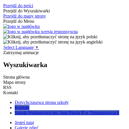
Przejdź do treści
Przejdź do Wyszukiwarki
Przejdź do mapy strony
Przejdź do Menu
Select Language
▼
Zatrzymaj animacje
Wyszukiwarka
Strona główna
Mapa strony
RSS
Kontakt
Dotychczasowa strona szkoły
Kontakt
Szkoła Podstawowa im. Jana Pawła II w Tomaszowicach
Jesteś tutaj
Galerie zdjęć