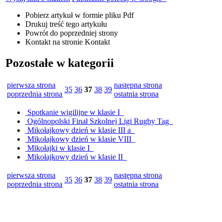
Pobierz artykuł w formie pliku
Pdf
Drukuj
treść tego artykułu
Powrót
do poprzedniej strony
Kontakt
na stronie Kontakt
Pozostałe w kategorii
pierwsza strona
następna strona
35
36
37
38
39
poprzednia strona
ostatnia strona
Spotkanie wigilijne w klasie I
Ogólnopolski Finał Szkolnej Ligi Rugby Tag
Mikołajkowy dzień w klasie III a
Mikołajkowy dzień w klasie VIII
Mikołajki w klasie I
Mikołajkowy dzień w klasie II
pierwsza strona
następna strona
35
36
37
38
39
poprzednia strona
ostatnia strona