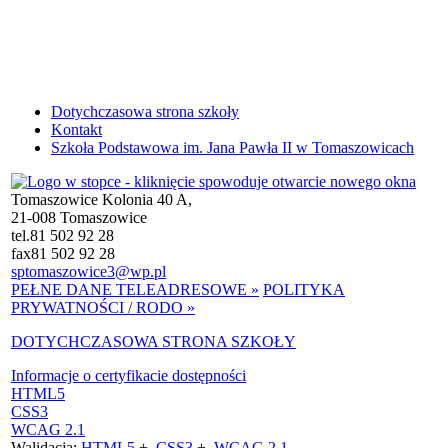
Dotychczasowa strona szkoły
Kontakt
Szkoła Podstawowa im. Jana Pawła II w Tomaszowicach
Tomaszowice Kolonia 40 A,
21-008 Tomaszowice
tel.
81 502 92 28
fax
81 502 92 28
sptomaszowice3@wp.pl
PEŁNE DANE TELEADRESOWE »
POLITYKA
PRYWATNOŚCI / RODO »
DOTYCHCZASOWA STRONA SZKOŁY
Informacje o certyfikacie dostępności
HTML5
CSS3
WCAG 2.1
Walidacja:
HTML5
+
CSS3
+
WCAG 2.1