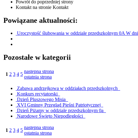
Powrót
do poprzedniej strony
Kontakt
na stronie Kontakt
Powiązane aktualności:
Uroczystość ślubowania w oddziale przedszkolnym 0A
W dni
Pozostałe w kategorii
następna strona
1
2
3
4
5
ostatnia strona
Zabawa andrzejkowa w oddziałach przedszkolnych
Konkurs recytatorski
Dzień Pluszowego Misia
XVI Gminny Przegląd Pieśni Patriotycznej
Dzień Piżamy w oddziale przedszkolnym 0a
Narodowe Święto Niepodległości
następna strona
1
2
3
4
5
ostatnia strona