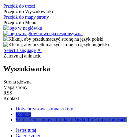
Przejdź do treści
Przejdź do Wyszukiwarki
Przejdź do mapy strony
Przejdź do Menu
Select Language
▼
Zatrzymaj animacje
Wyszukiwarka
Strona główna
Mapa strony
RSS
Kontakt
Dotychczasowa strona szkoły
Kontakt
Szkoła Podstawowa im. Jana Pawła II w Tomaszowicach
Jesteś tutaj
Galerie zdjęć