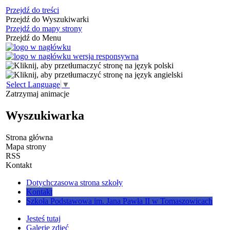
Przejdź do treści
Przejdź do Wyszukiwarki
Przejdź do mapy strony
Przejdź do Menu
Select Language
▼
Zatrzymaj animacje
Wyszukiwarka
Strona główna
Mapa strony
RSS
Kontakt
Dotychczasowa strona szkoły
Kontakt
Szkoła Podstawowa im. Jana Pawła II w Tomaszowicach
Jesteś tutaj
Galerie zdjęć