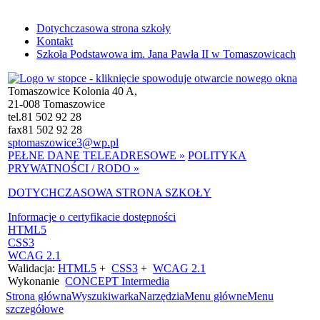
Dotychczasowa strona szkoły
Kontakt
Szkoła Podstawowa im. Jana Pawła II w Tomaszowicach
Tomaszowice Kolonia 40 A,
21-008 Tomaszowice
tel.
81 502 92 28
fax
81 502 92 28
sptomaszowice3@wp.pl
PEŁNE DANE TELEADRESOWE »
POLITYKA
PRYWATNOŚCI / RODO »
DOTYCHCZASOWA STRONA SZKOŁY
Informacje o certyfikacie dostępności
HTML5
CSS3
WCAG 2.1
Walidacja:
HTML5
+
CSS3
+
WCAG 2.1
Wykonanie
CONCEPT
Intermedia
Strona główna
Wyszukiwarka
Narzędzia
Menu główne
Menu
szczegółowe