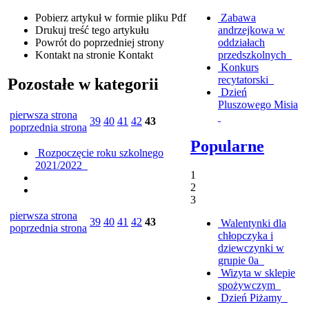
Pobierz artykuł w formie pliku
Pdf
Zabawa
Drukuj
treść tego artykułu
andrzejkowa w
Powrót
do poprzedniej strony
oddziałach
Kontakt
na stronie Kontakt
przedszkolnych
Konkurs
recytatorski
Pozostałe w kategorii
Dzień
Pluszowego Misia
pierwsza strona
39
40
41
42
43
poprzednia strona
Popularne
Rozpoczęcie roku szkolnego
2021/2022
1
2
3
pierwsza strona
39
40
41
42
43
Walentynki dla
poprzednia strona
chłopczyka i
dziewczynki w
grupie 0a
Wizyta w sklepie
spożywczym
Dzień Piżamy